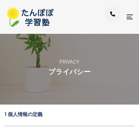
Skip
Skip
to
links
primary
To
navigation
nav
Skip
to
content
PRIVACY
プライバシー
1 個人情報の定義