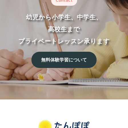
Contact
幼児から小学生、中学生、
高校生まで
プライベートレッスン承ります
無
料
体
験
学
習
に
つ
い
て