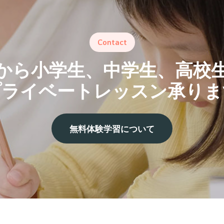
Contact
から小学生、中学生、
高校
プライベートレッスン承りま
無
料
体
験
学
習
に
つ
い
て