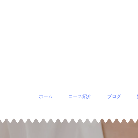
Skip
Skip
to
links
primary
navigation
Skip
to
content
ホーム
コース紹介
ブログ